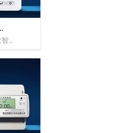
.
智..