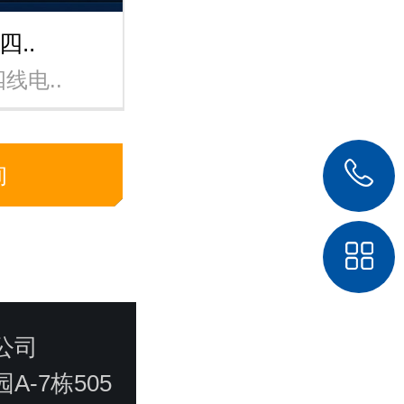
四..
线电..
询
限公司
-7栋505