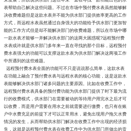
表帮助自己解决这些问题。不过在市场中预付费水表虽然能够解
决收费难题但是这款水表并不能为供水部门提供效率更高的工作
方式，而远程水表虽然通过自身强大的功能给予供水部门更加智
能的工作方式但是却不能解决部门的收费难题，所以在市场中哪
一款水表才能够一并解决供水部门的这两大困惑呢?远程预付费
水表或许就是供水部门多年来一直在寻找的那个目标，远程预付
费水表强大的功能可以支撑这款水表为供水部门解决这两项工作
中所遇到的这些难题。
远程预付费水表全面的功能可不只是说说那么简单，这款水表
在功能上融合了预付费水表与远程水表的核心功能，这是这款水
表能够解决供水部门诸多问题的主要原因。比如在收费工作中，
远程预付费水表具备的预付费功能为供水部门提供了时下最为流
行的收费模式，供水部门在需要被动的等待用户用完水之后才可
以收费，而是用户需要在用水之前就需要进行缴费，也只有在账
户中水费充足的前提下才可以正常用水，避免出现用户拖欠水费
情况的发生，从而帮助供水部门解决在收费工作中出现的经济损
失，这就是远程预付费水表在收费工作中为供水部门所做出的贡