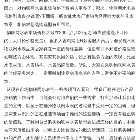
因此，对物联网水表市场价格了解的人更多了，那么，物联网水电表
价格到底多少钱呢?下面听一听智能水表厂家销售经理给大家的具体
答案，相信对您选购选型有所帮助。
物联网水表市场价格大致在300元到400元之间(当然这是小口径
的，大口径价格更贵)。很多人咨询网上N多客服人员后，会发现不同
物联网水表品牌之家存在一定的价格差异，但是却并不知道价格应该
在哪些方面体现，其实究其原因的话，还是有很多方面的表现，比如
水表材质、水表结构、水表品牌质量。所以，大家在采购物联网水表
的时候要多对比，一定要时刻注意劣质水表的入手，避免不必要的麻
烦。
从现在市场物联网水表的一些表现可以看到，很多厂商在进行产品
推销的工作当中，可能会针对用户们的一些需求，打出那些让我们迷
惑的宣传，以至于在选择物联网水表的过程当中受到一定的阻碍，但
是需要认识到的是在遭遇市场当中推出的这些选项，一定要有着正确
的价值观。了解到自己购买物联网水表是想要达成怎样的目的，不要
被商家所推出来的一些看上去比较高端的概念所迷惑，这样购买到手
中的产品，才能够让自己满意也不会上当受骗。当然，最好的方法就