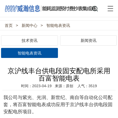
首页
>
新闻中心
>
智能电表资讯
技术资讯
新闻资讯
智能电表资讯
京沪线丰台供电段固安配电所采用
百富智能电表
时间：2023-04-19
来源：原创
人气：3519
我公司与紫光、光润、新世纪、南自等自动化公司配
套，将百富智能电表成功应用
于京沪线丰台供电段固
安配电所项目
。